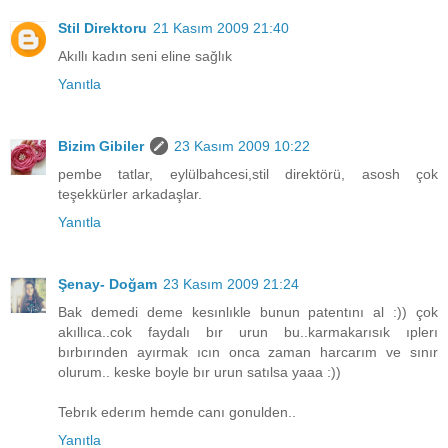
Stil Direktoru
21 Kasım 2009 21:40
Akıllı kadın seni eline sağlık
Yanıtla
Bizim Gibiler
23 Kasım 2009 10:22
pembe tatlar, eylülbahcesi,stil direktörü, asosh çok
teşekkürler arkadaşlar.
Yanıtla
Şenay- Doğam
23 Kasım 2009 21:24
Bak demedi deme kesınlıkle bunun patentını al :)) çok
akıllıca..cok faydalı bır urun bu..karmakarısık ıplerı
bırbırınden ayırmak ıcın onca zaman harcarım ve sınır
olurum.. keske boyle bır urun satılsa yaaa :))
Tebrık ederım hemde canı gonulden..
Yanıtla